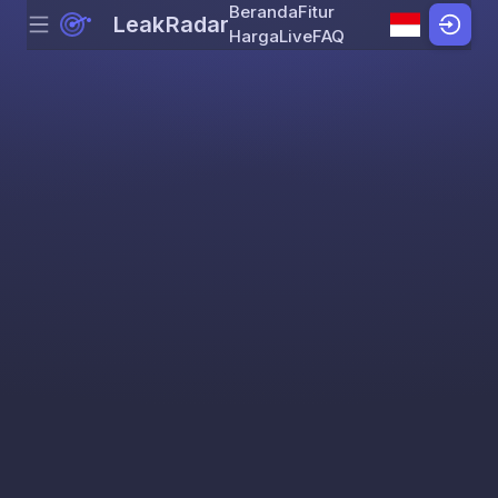
Beranda
Fitur
LeakRadar
Menu
Skip to content
Harga
Live
FAQ