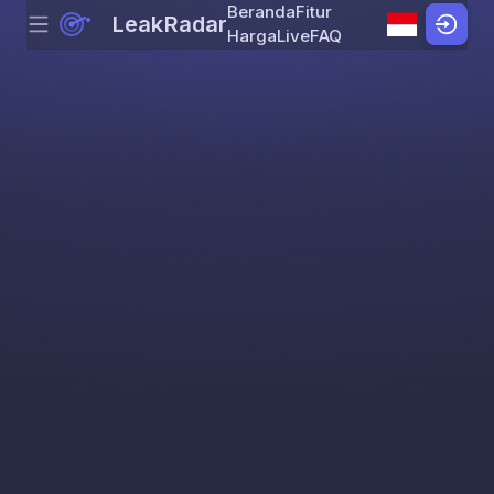
Beranda
Fitur
LeakRadar
Menu
Skip to content
Harga
Live
FAQ