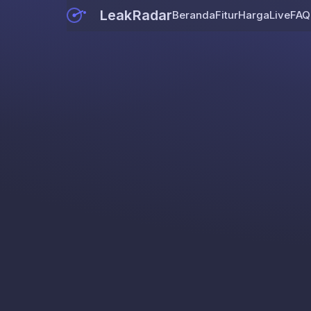
LeakRadar
Beranda
Fitur
Harga
Live
FAQ