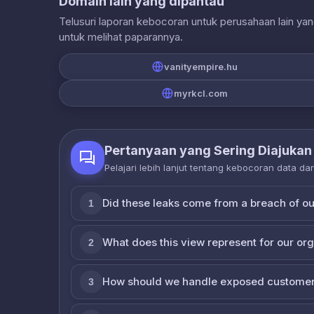
Domain lain yang dipantau
Telusuri laporan kebocoran untuk perusahaan lain ya
untuk melihat paparannya.
vanityempire.hu
myrkcl.com
Pertanyaan yang Sering Diajukan
Pelajari lebih lanjut tentang kebocoran data d
Did these leaks come from a breach of o
1
What does this view represent for our or
2
How should we handle exposed customer
3