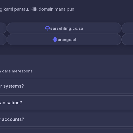
ng kami pantau. Klik domain mana pun
sarsefiling.co.za
orange.pl
an cara merespons
ur systems?
ganisation?
 accounts?