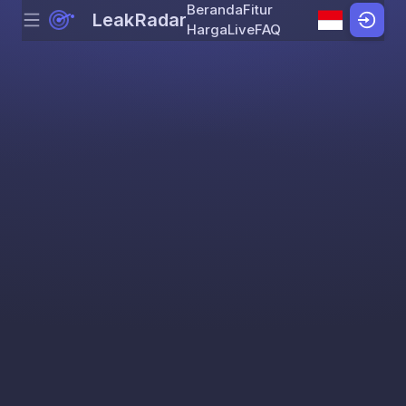
Beranda
Fitur
LeakRadar
Menu
Skip to content
Harga
Live
FAQ