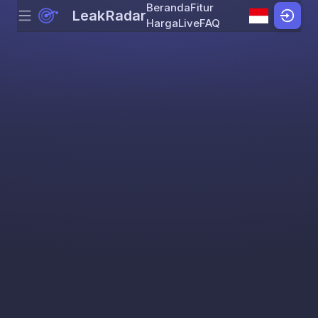
Beranda
Fitur
LeakRadar
Menu
Skip to content
Harga
Live
FAQ