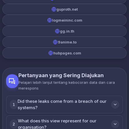
guproth.net
logmeininc.com
gg.in.th
9anime.to
hubpages.com
Pertanyaan yang Sering Diajukan
Pelajari lebih lanjut tentang kebocoran data dan cara
merespons
Did these leaks come from a breach of our
1
systems?
What does this view represent for our
2
organisation?