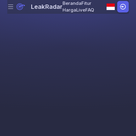
Beranda
Fitur
LeakRadar
Menu
Skip to content
Harga
Live
FAQ