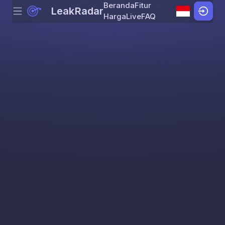
Beranda
Fitur
LeakRadar
Menu
Skip to content
Harga
Live
FAQ