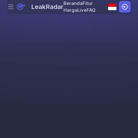
Beranda
Fitur
LeakRadar
Menu
Skip to content
Harga
Live
FAQ