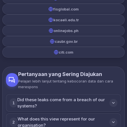
fisglobal.com
kocaeli.edu.tr
onlinejobs.ph
caubr.gov.br
citi.com
Pertanyaan yang Sering Diajukan
Pelajari lebih lanjut tentang kebocoran data dan cara
merespons
Did these leaks come from a breach of our
1
systems?
What does this view represent for our
2
organisation?