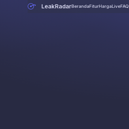
LeakRadar
Beranda
Fitur
Harga
Live
FAQ