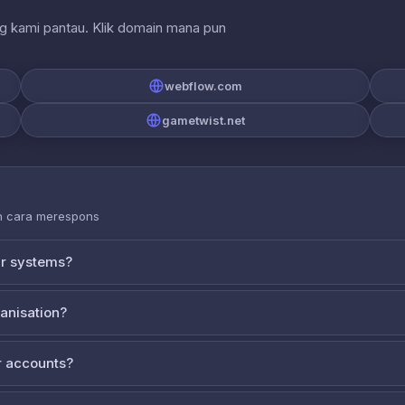
ng kami pantau. Klik domain mana pun
webflow.com
gametwist.net
an cara merespons
ur systems?
ganisation?
 accounts?