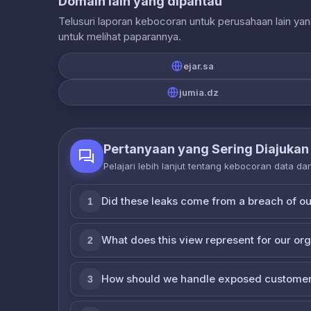
Domain lain yang dipantau
Telusuri laporan kebocoran untuk perusahaan lain ya
untuk melihat paparannya.
ejar.sa
jumia.dz
Pertanyaan yang Sering Diajukan
Pelajari lebih lanjut tentang kebocoran data d
Did these leaks come from a breach of o
1
What does this view represent for our or
2
How should we handle exposed customer
3