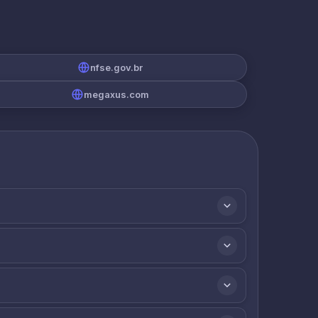
nfse.gov.br
megaxus.com