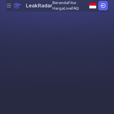
Beranda
Fitur
LeakRadar
Menu
Skip to content
Harga
Live
FAQ