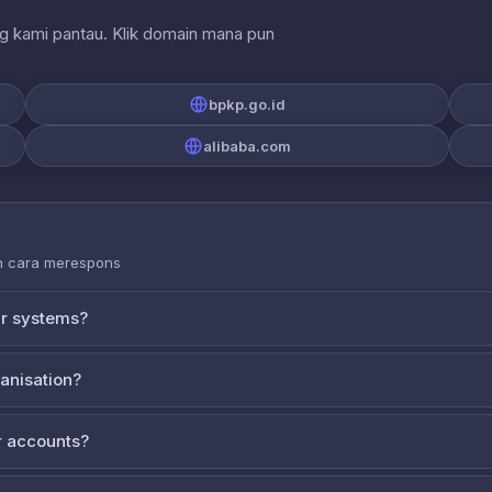
ng kami pantau. Klik domain mana pun
bpkp.go.id
alibaba.com
an cara merespons
ur systems?
ganisation?
 accounts?