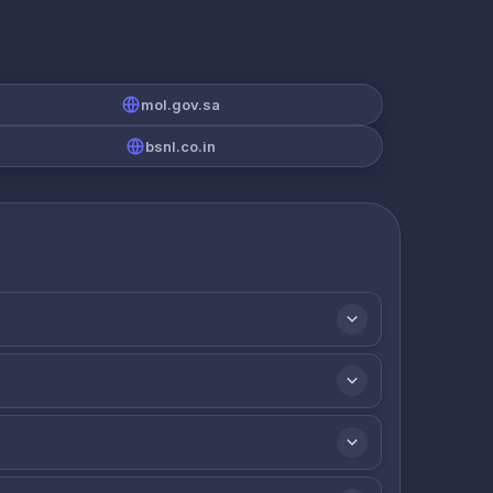
mol.gov.sa
bsnl.co.in