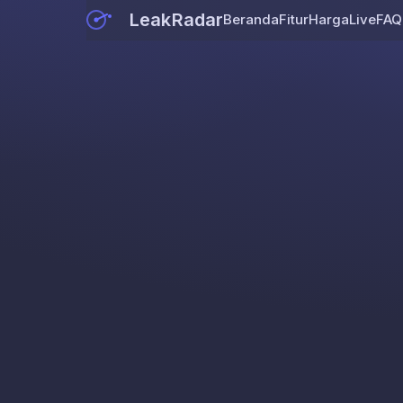
LeakRadar
Beranda
Fitur
Harga
Live
FAQ