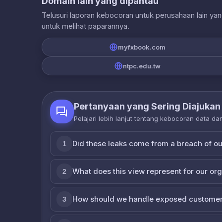
Domain lain yang dipantau
Telusuri laporan kebocoran untuk perusahaan lain ya
untuk melihat paparannya.
myfxbook.com
ntpc.edu.tw
Pertanyaan yang Sering Diajukan
Pelajari lebih lanjut tentang kebocoran data d
Did these leaks come from a breach of o
1
What does this view represent for our or
2
How should we handle exposed customer
3