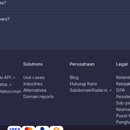
es?
ners?
Solutions
Perusahaan
Legal
i API
Use cases
Blog
Ketent
↗
Industries
Hubungi Kami
Kebijak
atus
↗
Alternatives
SubdomainRadar.io
DPA
↗
 Kebocoran
Domain reports
Reside
Sub-p
Keama
Pusat 
Pengha