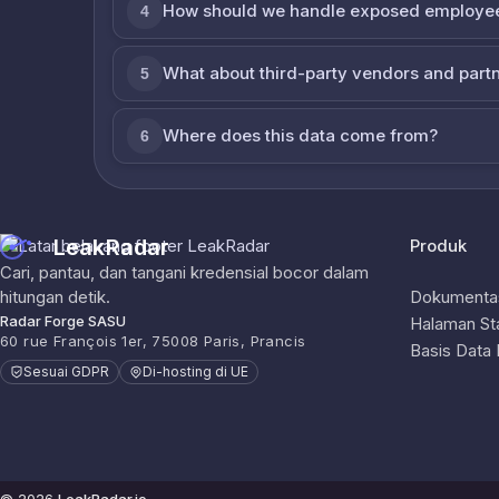
How should we handle exposed employe
4
What about third-party vendors and part
5
Where does this data come from?
6
LeakRadar
Produk
Cari, pantau, dan tangani kredensial bocor dalam
hitungan detik.
Dokumentas
Radar Forge SASU
Halaman St
60 rue François 1er, 75008 Paris, Prancis
Basis Data
Sesuai GDPR
Di-hosting di UE
© 2026
LeakRadar.io