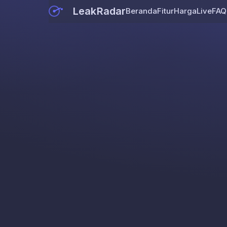
LeakRadar
Beranda
Fitur
Harga
Live
FAQ