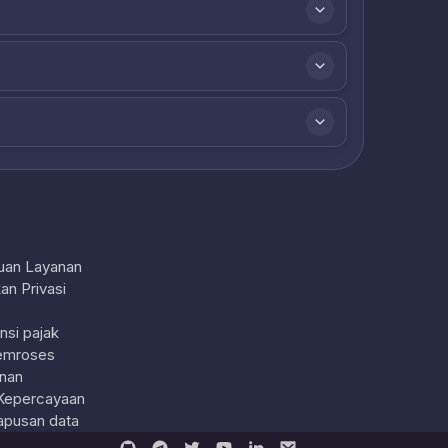
uan Layanan
an Privasi
nsi pajak
emroses
nan
Kepercayaan
pusan data