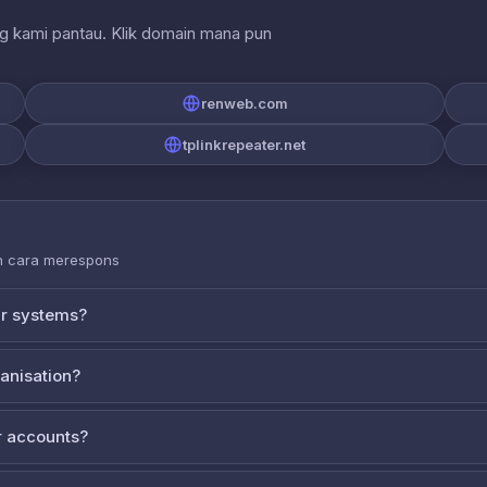
ng kami pantau. Klik domain mana pun
renweb.com
tplinkrepeater.net
an cara merespons
ur systems?
ganisation?
 accounts?