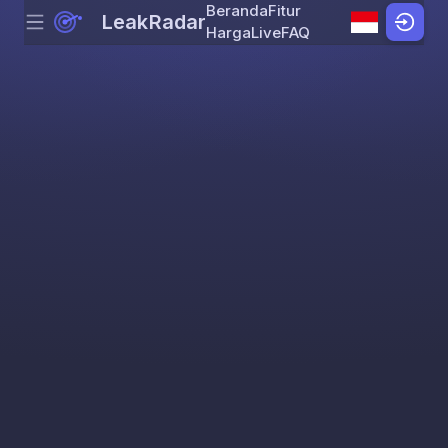
Beranda
Fitur
LeakRadar
Menu
Skip to content
Harga
Live
FAQ