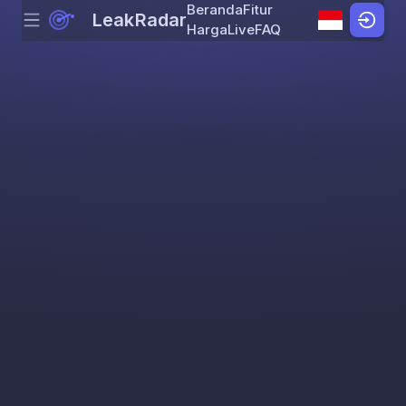
Beranda
Fitur
LeakRadar
Menu
Skip to content
Harga
Live
FAQ