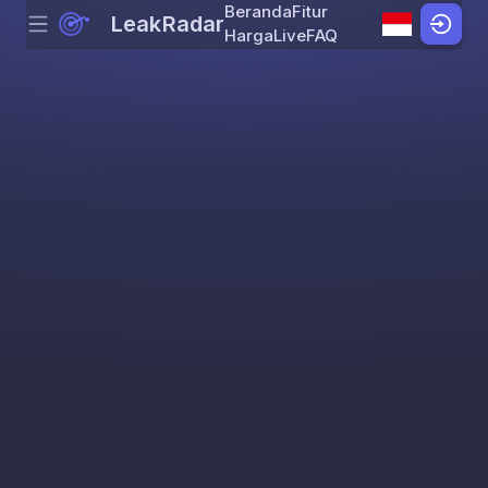
Beranda
Fitur
LeakRadar
Menu
Skip to content
Harga
Live
FAQ