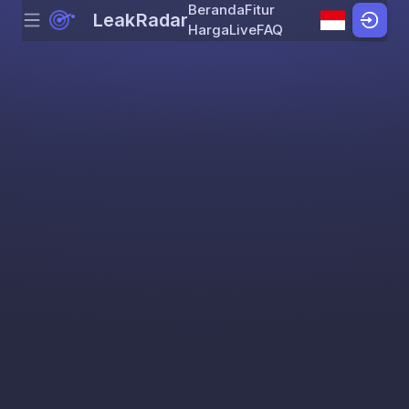
Beranda
Fitur
LeakRadar
Menu
Skip to content
Harga
Live
FAQ