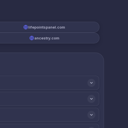
lifepointspanel.com
ancestry.com