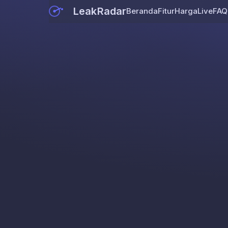
LeakRadar
Beranda
Fitur
Harga
Live
FAQ