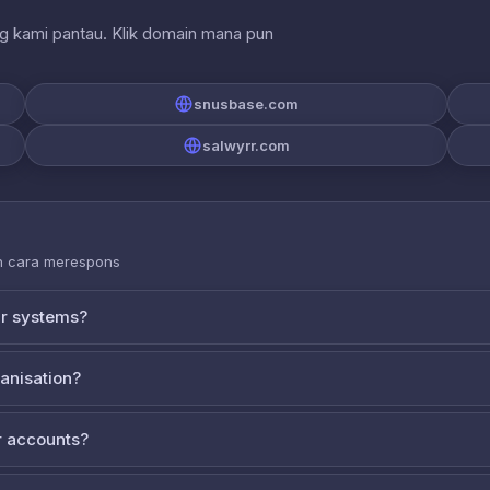
ng kami pantau. Klik domain mana pun
snusbase.com
salwyrr.com
an cara merespons
ur systems?
ganisation?
 accounts?