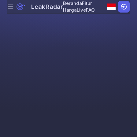
Beranda
Fitur
LeakRadar
Menu
Skip to content
Harga
Live
FAQ