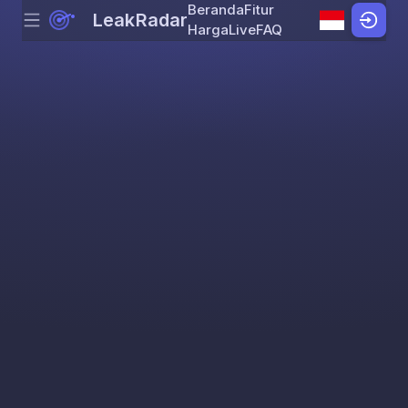
Beranda
Fitur
LeakRadar
Menu
Skip to content
Harga
Live
FAQ