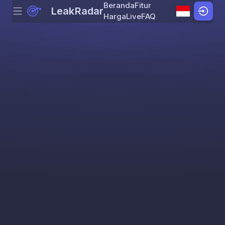
Beranda
Fitur
LeakRadar
Menu
Skip to content
Harga
Live
FAQ