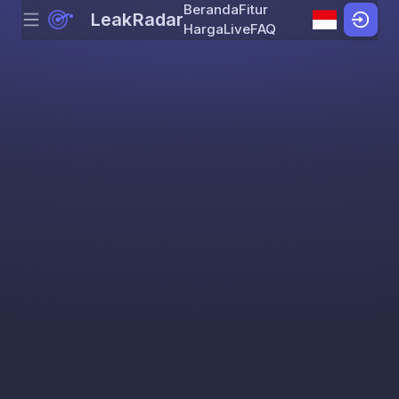
Beranda
Fitur
LeakRadar
Menu
Skip to content
Harga
Live
FAQ