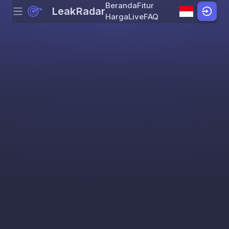
Beranda
Fitur
LeakRadar
Menu
Skip to content
Harga
Live
FAQ