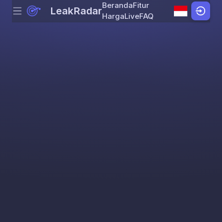
Beranda
Fitur
LeakRadar
Menu
Skip to content
Harga
Live
FAQ