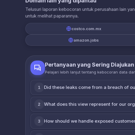
Domain lain yang dipantau
Telusuri laporan kebocoran untuk perusahaan lain ya
untuk melihat paparannya.
costco.com.mx
amazon.jobs
Pertanyaan yang Sering Diajukan
Pelajari lebih lanjut tentang kebocoran data d
Did these leaks come from a breach of o
1
What does this view represent for our or
2
How should we handle exposed customer
3