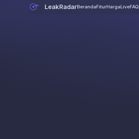
LeakRadar
Beranda
Fitur
Harga
Live
FAQ