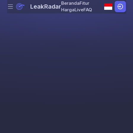
Beranda
Fitur
LeakRadar
Menu
Skip to content
Harga
Live
FAQ