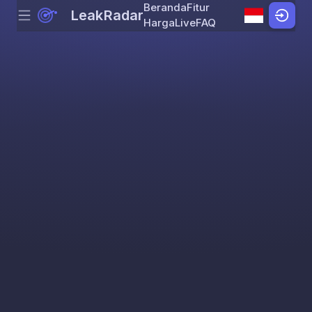
Beranda
Fitur
LeakRadar
Menu
Skip to content
Harga
Live
FAQ