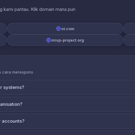
ng kami pantau. Klik domain mana pun
st.com
misp-project.org
an cara merespons
ur systems?
ganisation?
 accounts?