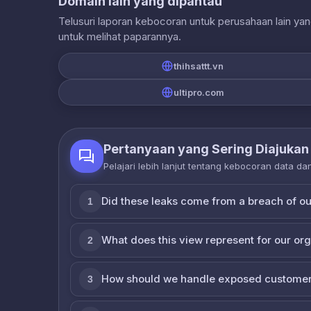
Domain lain yang dipantau
Telusuri laporan kebocoran untuk perusahaan lain ya
untuk melihat paparannya.
thihsattt.vn
ultipro.com
Pertanyaan yang Sering Diajukan
Pelajari lebih lanjut tentang kebocoran data d
Did these leaks come from a breach of o
1
What does this view represent for our or
2
How should we handle exposed customer
3