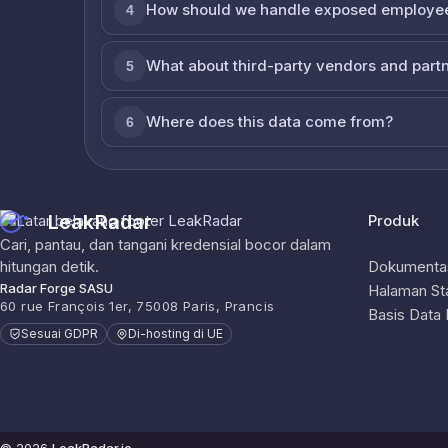
How should we handle exposed employe
4
What about third-party vendors and part
5
Where does this data come from?
6
LeakRadar
Produk
Cari, pantau, dan tangani kredensial bocor dalam
hitungan detik.
Dokumentas
Radar Forge SASU
Halaman St
60 rue François 1er, 75008 Paris, Prancis
Basis Data
Sesuai GDPR
Di-hosting di UE
© 2026
LeakRadar.io