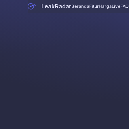
LeakRadar
Beranda
Fitur
Harga
Live
FAQ