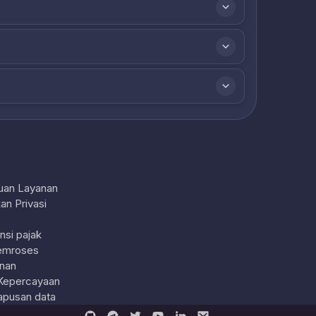
uan Layanan
an Privasi
nsi pajak
emroses
nan
Kepercayaan
pusan data