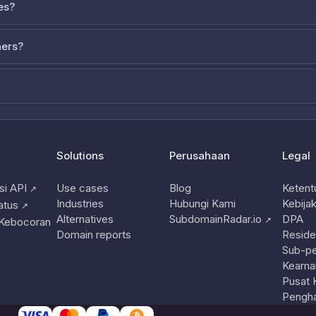
es?
ners?
Solutions
Perusahaan
Legal
i API
Use cases
Blog
Ketent
↗
Industries
Hubungi Kami
Kebijak
atus
↗
Alternatives
SubdomainRadar.io
DPA
↗
 Kebocoran
Domain reports
Reside
Sub-p
Keama
Pusat 
Pengha