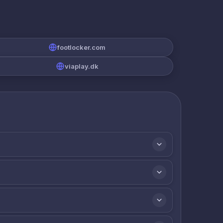
footlocker.com
viaplay.dk