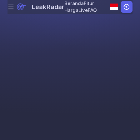
Beranda
Fitur
LeakRadar
Menu
Skip to content
Harga
Live
FAQ