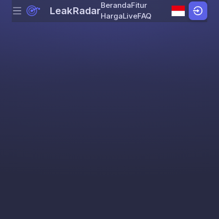
Beranda
Fitur
LeakRadar
Menu
Skip to content
Harga
Live
FAQ