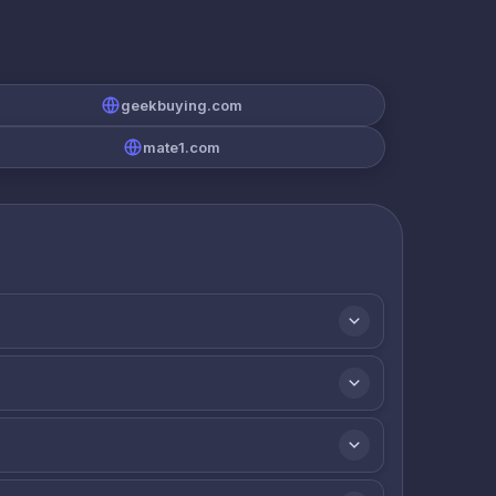
geekbuying.com
mate1.com