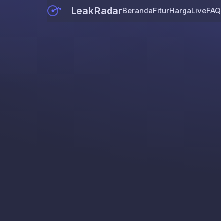
LeakRadar
Beranda
Fitur
Harga
Live
FAQ