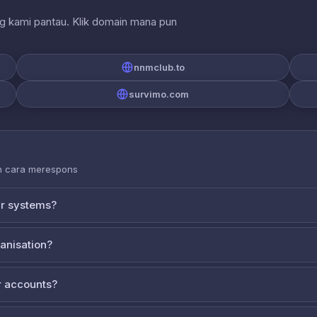
ng kami pantau. Klik domain mana pun
nnmclub.to
survimo.com
an cara merespons
ur systems?
ganisation?
 accounts?