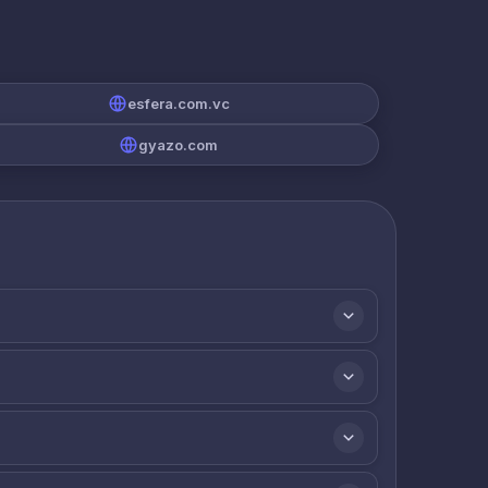
esfera.com.vc
gyazo.com