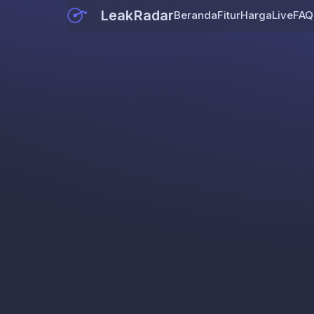
LeakRadar
Beranda
Fitur
Harga
Live
FAQ