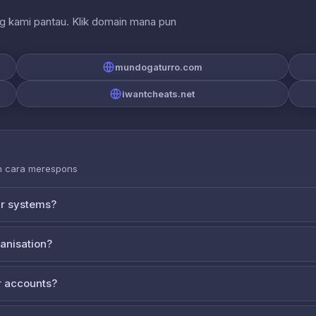
ng kami pantau. Klik domain mana pun
mundogaturro.com
iwantcheats.net
an cara merespons
ur systems?
ganisation?
 accounts?