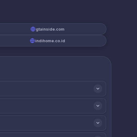
gtainside.com
indihome.co.id