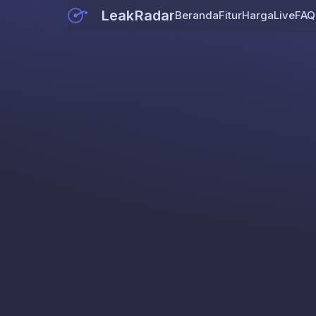
LeakRadar
Beranda
Fitur
Harga
Live
FAQ