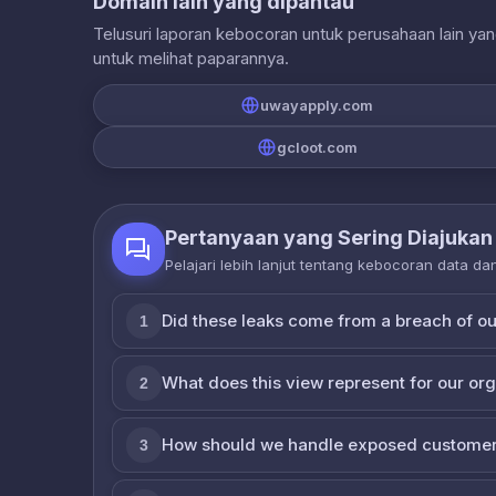
Domain lain yang dipantau
Telusuri laporan kebocoran untuk perusahaan lain ya
untuk melihat paparannya.
uwayapply.com
gcloot.com
Pertanyaan yang Sering Diajukan
Pelajari lebih lanjut tentang kebocoran data d
Did these leaks come from a breach of o
1
What does this view represent for our or
2
How should we handle exposed customer
3