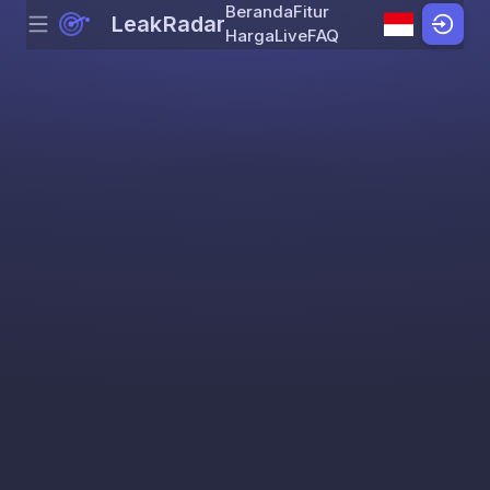
Beranda
Fitur
LeakRadar
Menu
Skip to content
Harga
Live
FAQ