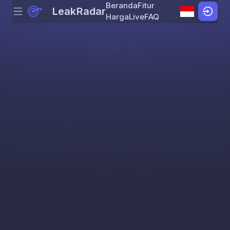
Beranda
Fitur
LeakRadar
Menu
Skip to content
Harga
Live
FAQ