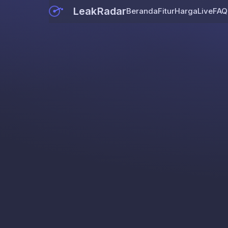
LeakRadar
Beranda
Fitur
Harga
Live
FAQ