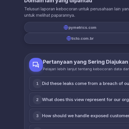
Domain lain yang dipantau
Telusuri laporan kebocoran untuk perusahaan lain ya
untuk melihat paparannya.
pymetrics.com
ticto.com.br
Pertanyaan yang Sering Diajukan
Pelajari lebih lanjut tentang kebocoran data d
Did these leaks come from a breach of o
1
What does this view represent for our or
2
How should we handle exposed customer
3