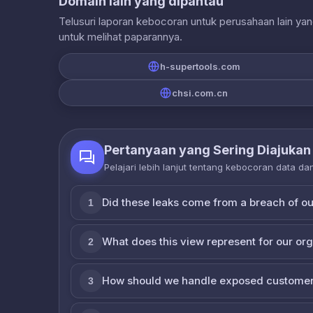
Domain lain yang dipantau
Telusuri laporan kebocoran untuk perusahaan lain ya
untuk melihat paparannya.
h-supertools.com
chsi.com.cn
Pertanyaan yang Sering Diajukan
Pelajari lebih lanjut tentang kebocoran data d
Did these leaks come from a breach of o
1
What does this view represent for our or
2
How should we handle exposed customer
3