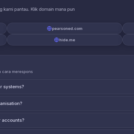
ng kami pantau. Klik domain mana pun
pearsoned.com
hide.me
an cara merespons
ur systems?
ganisation?
 accounts?