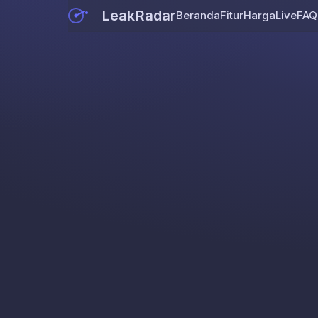
LeakRadar
Beranda
Fitur
Harga
Live
FAQ