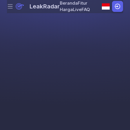
Beranda
Fitur
LeakRadar
Menu
Skip to content
Harga
Live
FAQ