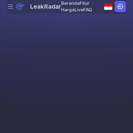
Beranda
Fitur
LeakRadar
Menu
Skip to content
Harga
Live
FAQ