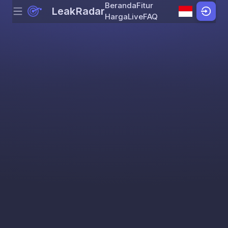
Beranda
Fitur
LeakRadar
Menu
Skip to content
Harga
Live
FAQ