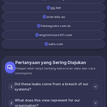
gg.bet
acer.edu.au
fotoregistro.com.br
englishclass101.com
uefa.com
Pertanyaan yang Sering Diajukan
Pelajari lebih lanjut tentang kebocoran data dan cara
merespons
Did these leaks come from a breach of our
1
systems?
What does this view represent for our
2
organisation?