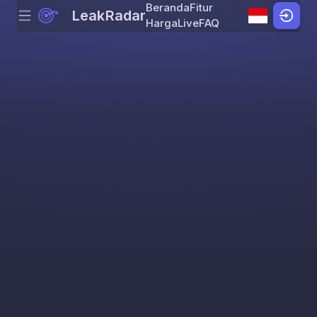
Beranda
Fitur
LeakRadar
Menu
Skip to content
Harga
Live
FAQ