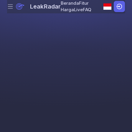
Beranda
Fitur
LeakRadar
Menu
Skip to content
Harga
Live
FAQ