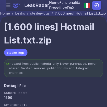
Home
Funzionalità
LeakRadar
Menu
Skip to content
Prezzi
Live
FAQ
Home
/
Leaks
/
stealer-logs
/
[1.600 lines] Hotmail List.txt.zip
[1.600 lines] Hotmail
List.txt.zip
stealer-logs
Indexed from public material only. Never purchased, never
altered. Verified sources: public forums and Telegram
channels.
Dettagli File
Numero Record
1599
Dimensione File