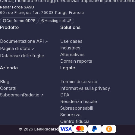
Cerca, monitora e correggi credenziali trapelate in pochi secondi.
Radar Forge SASU
60 rue François 1er, 75008 Parigi, Francia
Conforme GDPR
Hosting nell'UE
Prodotto
Solutions
Documentazione API
Use cases
↗
Industries
Pagina di stato
↗
Alternatives
Database delle fughe
Domain reports
Azienda
Legale
Blog
Termini di servizio
Contatti
Informativa sulla privacy
SubdomainRadar.io
DPA
↗
Residenza fiscale
Subresponsabili
Sicurezza
Centro fiducia
© 2026
LeakRadar.io