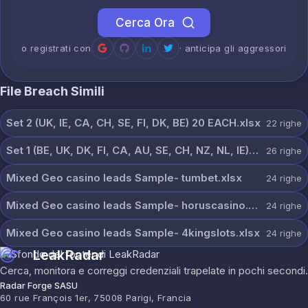
Cerca Ora
o registrati con
· anticipa gli aggressori
File Breach Simili
Set 2 (UK, IE, CA, CH, SE, FI, DK, BE) 20 EACH.xlsx
22
righe
Set 1 (BE, UK, DK, FI, CA, AU, SE, CH, NZ, NL, IE) 20 each.xlsx
26
righe
Mixed Geo casino leads Sample- tumbet.xlsx
24
righe
Mixed Geo casino leads Sample- horuscasino.xlsx
24
righe
Mixed Geo casino leads Sample- 4kingslots.xlsx
24
righe
LeakRadar
Cerca, monitora e correggi credenziali trapelate in pochi secondi.
Radar Forge SASU
60 rue François 1er, 75008 Parigi, Francia