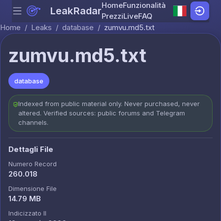
Home
Funzionalità
LeakRadar
Menu
Skip to content
Prezzi
Live
FAQ
Home
/
Leaks
/
database
/
zumvu.md5.txt
zumvu.md5.txt
database
Indexed from public material only. Never purchased, never
altered. Verified sources: public forums and Telegram
channels.
Dettagli File
Numero Record
260.018
Dimensione File
14.79 MB
Indicizzato Il