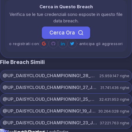
Cerca in Questo Breach
Verifica se le tue credenziali sono esposte in questo file
data breach.
Cerca Ora
o registrati con
· anticipa gli aggressori
File Breach Simili
@UP_DAISYCLOUD_CHAMPIONING!_28_JULY_5218_ON_CHANNEL.rar
25.959.147
righe
@UP_DAISYCLOUD_CHAMPIONING!_27_JULY_5982_ON_CHANNEL.rar
31.741.436
righe
@UP_DAISYCLOUD_CHAMPIONING!_25_JULY_5797_ON_CHANNEL.rar
32.431.953
righe
@UP_DAISYCLOUD_CHAMPIONING!_19_JULY_5790_ON_CHANNEL.rar
30.264.028
righe
@UP_DAISYCLOUD_CHAMPIONING!_23_JULY_5300_ON_CHANNEL.rar
37.221.763
righe