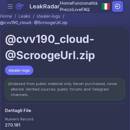
Home
Funzionalità
LeakRadar
Menu
Skip to content
Prezzi
Live
FAQ
Home
/
Leaks
/
stealer-logs
/
@cvv190_cloud- @ScroogeUrl.zip
@cvv190_cloud-
@ScroogeUrl.zip
stealer-logs
Indexed from public material only. Never purchased, never
altered. Verified sources: public forums and Telegram
channels.
Dettagli File
Numero Record
270.181