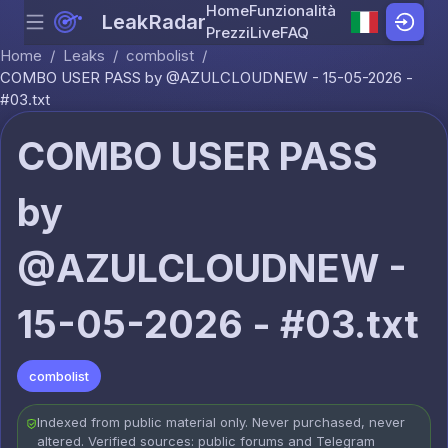
Home
Funzionalità
LeakRadar
Menu
Skip to content
Prezzi
Live
FAQ
Home
/
Leaks
/
combolist
/
COMBO USER PASS by @AZULCLOUDNEW - 15-05-2026 -
#03.txt
COMBO USER PASS
by
@AZULCLOUDNEW -
15-05-2026 - #03.txt
combolist
Indexed from public material only. Never purchased, never
altered. Verified sources: public forums and Telegram