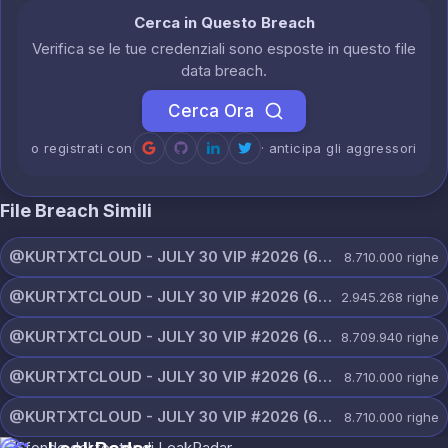
Cerca in Questo Breach
Verifica se le tue credenziali sono esposte in questo file
data breach.
Cerca Ora
o registrati con
· anticipa gli aggressori
File Breach Simili
@KURTXTCLOUD - JULY 30 VIP #2026 (66).txt
8.710.000
righe
@KURTXTCLOUD - JULY 30 VIP #2026 (65).txt
2.945.268
righe
@KURTXTCLOUD - JULY 30 VIP #2026 (64).txt
8.709.940
righe
@KURTXTCLOUD - JULY 30 VIP #2026 (63).txt
8.710.000
righe
@KURTXTCLOUD - JULY 30 VIP #2026 (62).txt
8.710.000
righe