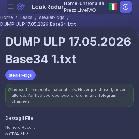
Home
Funzionalità
LeakRadar
Menu
Skip to content
Prezzi
Live
FAQ
Home
/
Leaks
/
stealer-logs
/
DUMP ULP 17.05.2026 Base34 1.txt
DUMP ULP 17.05.2026
Base34 1.txt
stealer-logs
Indexed from public material only. Never purchased, never
altered. Verified sources: public forums and Telegram
channels.
Dettagli File
Numero Record
57.124.797