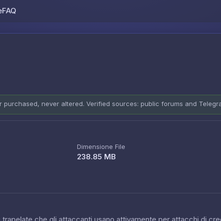
e
FAQ
Skip to content
er purchased, never altered. Verified sources: public forums and Teleg
Dimensione File
238.85 MB
 trapelate che gli attaccanti usano attivamente per attacchi di cred