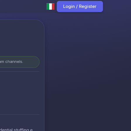
Login / Register
ram channels.
ential stuffing e