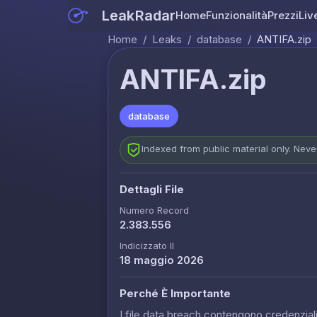
LeakRadar
Home
Funzionalità
Prezzi
Liv
Home
/
Leaks
/
database
/
ANTIFA.zip
ANTIFA.zip
database
Indexed from public material only. Nev
Dettagli File
Numero Record
2.383.556
Indicizzato Il
18 maggio 2026
Perché È Importante
I file data breach contengono credenziali