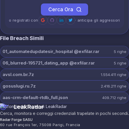
Cerca Ora
o registrati con
· anticipa gli aggressori
File Breach Simili
01_automatedupdatesir_hospital @exfilar.rar
5
righe
06_blurred-195721_dating_app @exfilar.rar
5
righe
avsl.com.br.7z
1.554.411
righe
gosuslugi.ru.7z
2.416.211
righe
aas-crm-default-rtdb_full.json
409.712
righe
LeakRadar
Cerca, monitora e correggi credenziali trapelate in pochi secondi.
Radar Forge SASU
60 rue François 1er, 75008 Parigi, Francia