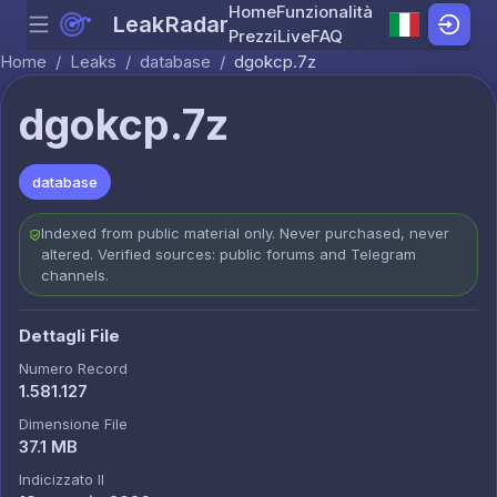
Home
Funzionalità
LeakRadar
Menu
Skip to content
Prezzi
Live
FAQ
Home
/
Leaks
/
database
/
dgokcp.7z
dgokcp.7z
database
Indexed from public material only. Never purchased, never
altered. Verified sources: public forums and Telegram
channels.
Dettagli File
Numero Record
1.581.127
Dimensione File
37.1 MB
Indicizzato Il