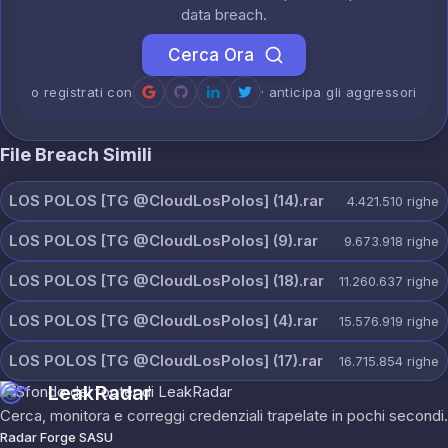
data breach.
Cerca Ora
o registrati con
· anticipa gli aggressori
File Breach Simili
LOS POLOS [TG @CloudLosPolos] (14).rar
4.421.510
righe
LOS POLOS [TG @CloudLosPolos] (9).rar
9.673.918
righe
LOS POLOS [TG @CloudLosPolos] (18).rar
11.260.637
righe
LOS POLOS [TG @CloudLosPolos] (4).rar
15.576.919
righe
LOS POLOS [TG @CloudLosPolos] (17).rar
16.715.854
righe
LeakRadar
Cerca, monitora e correggi credenziali trapelate in pochi secondi.
Radar Forge SASU