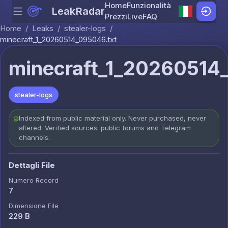
Home
Funzionalità
LeakRadar
Menu
Skip to content
Prezzi
Live
FAQ
Home
/
Leaks
/
stealer-logs
/
minecraft_1_20260514_095046.txt
minecraft_1_20260514
stealer-logs
Indexed from public material only. Never purchased, never
altered. Verified sources: public forums and Telegram
channels.
Dettagli File
Numero Record
7
Dimensione File
229 B