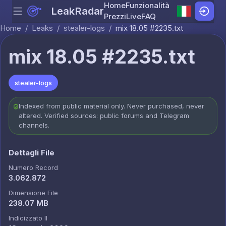
Home
Funzionalità
LeakRadar
Menu
Skip to content
Prezzi
Live
FAQ
Home
/
Leaks
/
stealer-logs
/
mix 18.05 #2235.txt
mix 18.05 #2235.txt
stealer-logs
Indexed from public material only. Never purchased, never
altered. Verified sources: public forums and Telegram
channels.
Dettagli File
Numero Record
3.062.872
Dimensione File
238.07 MB
Indicizzato Il