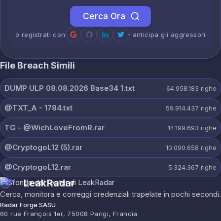
Cerca Ora
o registrati con
· anticipa gli aggressori
File Breach Simili
DUMP ULP 08.08.2026 Base34 1.txt
64.958.183
righe
@TXT_A - 1784.txt
59.914.437
righe
ТG - @WichLoveFromR.rar
14.199.693
righe
@CryptogoL12 (5).rar
10.090.658
righe
@CryptogoL12.rar
5.324.367
righe
LeakRadar
Cerca, monitora e correggi credenziali trapelate in pochi secondi.
Radar Forge SASU
60 rue François 1er, 75008 Parigi, Francia